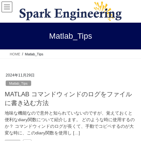
コ
ナ
ン
ビ
テ
ゲ
ン
ー
ツ
シ
Matlab_Tips
へ
ョ
ス
ン
キ
に
HOME
Matlab_Tips
ッ
移
プ
動
2024年11月29日
Matlab_Tips
MATLAB コマンドウィンドのログをファイル
に書き込む方法
地味な機能なので意外と知られていないのですが、覚えておくと
便利なdiary関数について紹介します。 どのような時に使用するの
か？ コマンドウィンドのログが長くて、手動でコピペするのが大
変な時に、このdiary関数を使用し […]