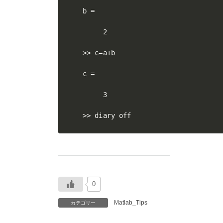
b =

     2

>> c=a+b

c =

     3

>> diary off
——————————————
0
Matlab_Tips
カテゴリー