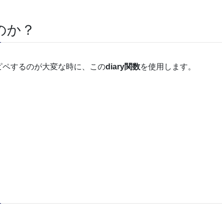
のか？
ピペするのが大変な時に、この
diary関数
を使用します。