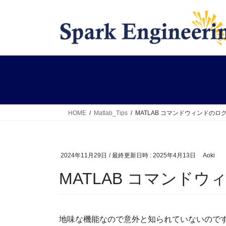
コ
ナ
ン
ビ
テ
ゲ
ン
ー
ツ
シ
へ
ョ
ス
ン
キ
に
ッ
移
HOME
Matlab_Tips
MATLAB コマンドウィンドの
プ
動
2024年11月29日
/ 最終更新日時 :
2025年4月13日
Aoki
MATLAB コマンド
地味な機能なので意外と知られていないので