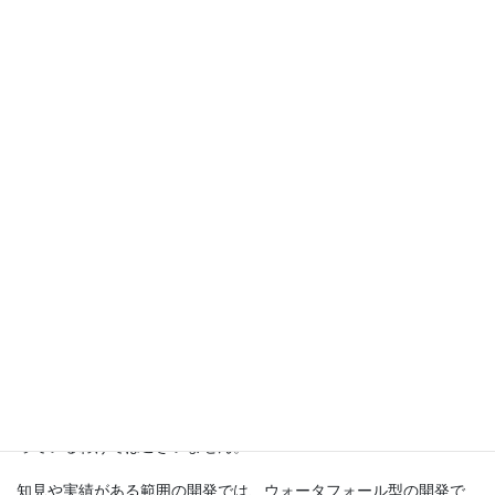
「要求分析→システム設計→制御設計→ソフトウェア実装
→・・・」の順で開発していくと
認識している方が多いです。
これはただのウォータフォール型の開発です。絵としてVの字に折
れているだけです。
なお、ウォータフォール型の開発が悪い、あるいは時代遅れと言
っているわけではございません。
知見や実績がある範囲の開発では、ウォータフォール型の開発で